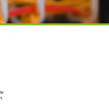
te
t.